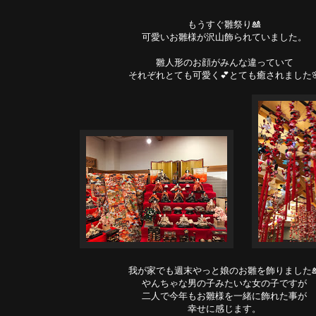
もうすぐ雛祭り🎎
可愛いお雛様が沢山飾られていました。
雛人形のお顔がみんな違っていて
それぞれとても可愛く💕とても癒されました
我が家でも週末やっと娘のお雛を飾りました
やんちゃな男の子みたいな女の子ですが
二人で今年もお雛様を一緒に飾れた事が
幸せに感じます。