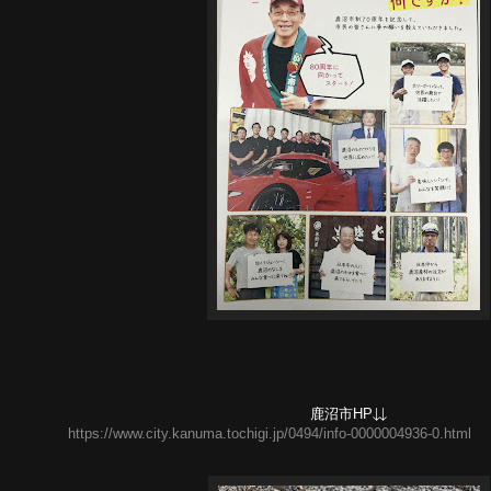
鹿沼市HP⇊
https://www.city.kanuma.tochigi.jp/0494/info-0000004936-0.html