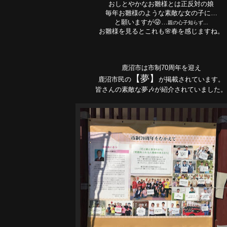
おしとやかなお雛様とは正反対の娘
毎年お雛様のような素敵な女の子に…
と願いますが😜…
親の心子知らず…
お雛様を見るとこれも🌸春を感じますね。
鹿沼市は市制70周年を迎え
【夢】
鹿沼市民の
が掲載されています。
皆さんの素敵な夢🎶が紹介されていました。