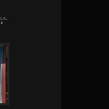
した。
🌷