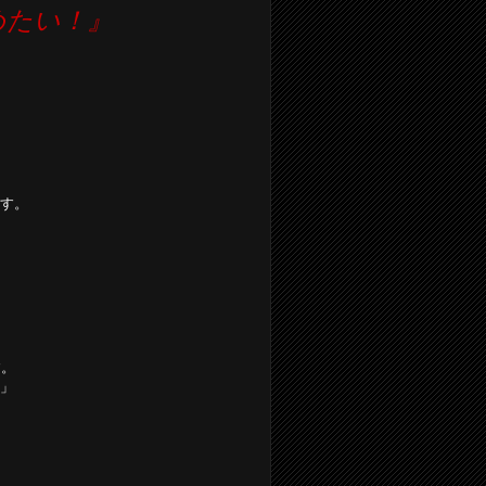
めたい！』
す。
す。
」
。